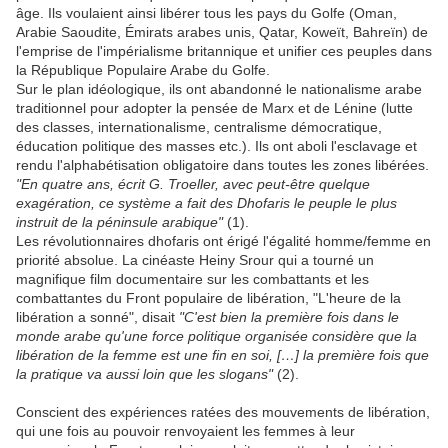
âge. Ils voulaient ainsi libérer tous les pays du Golfe (Oman,
Arabie Saoudite, Émirats arabes unis, Qatar, Koweït, Bahreïn) de
l'emprise de l'impérialisme britannique et unifier ces peuples dans
la République Populaire Arabe du Golfe.
Sur le plan idéologique, ils ont abandonné le nationalisme arabe
traditionnel pour adopter la pensée de Marx et de Lénine (lutte
des classes, internationalisme, centralisme démocratique,
éducation politique des masses etc.). Ils ont aboli l'esclavage et
rendu l'alphabétisation obligatoire dans toutes les zones libérées.
"En quatre ans, écrit G. Troeller, avec peut-être quelque
exagération, ce système a fait des Dhofaris le peuple le plus
instruit de la péninsule arabique"
(1).
Les révolutionnaires dhofaris ont érigé l'égalité homme/femme en
priorité absolue. La cinéaste Heiny Srour qui a tourné un
magnifique film documentaire sur les combattants et les
combattantes du Front populaire de libération, "L'heure de la
libération a sonné", disait
"C'est bien la première fois dans le
monde arabe qu'une force politique organisée considère que la
libération de la femme est une fin en soi, […] la première fois que
la pratique va aussi loin que les slogans"
(2).
Conscient des expériences ratées des mouvements de libération,
qui une fois au pouvoir renvoyaient les femmes à leur