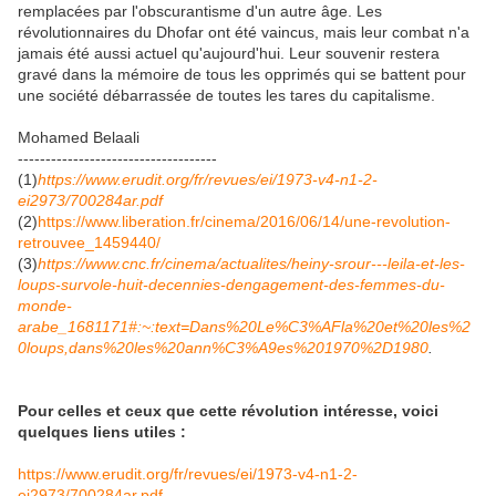
remplacées par l'obscurantisme d'un autre âge. Les
révolutionnaires du Dhofar ont été vaincus, mais leur combat n'a
jamais été aussi actuel qu'aujourd'hui. Leur souvenir restera
gravé dans la mémoire de tous les opprimés qui se battent pour
une société débarrassée de toutes les tares du capitalisme.
Mohamed Belaali
------------------------------------
(1)
https://www.erudit.org/fr/revues/ei/1973-v4-n1-2-
ei2973/700284ar.pdf
(2)
https://www.liberation.fr/cinema/2016/06/14/une-revolution-
retrouvee_1459440/
(3)
https://www.cnc.fr/cinema/actualites/heiny-srour---leila-et-les-
loups-survole-huit-decennies-dengagement-des-femmes-du-
monde-
arabe_1681171#:~:text=Dans%20Le%C3%AFla%20et%20les%2
0loups,dans%20les%20ann%C3%A9es%201970%2D1980
.
Pour celles et ceux que cette révolution intéresse, voici
quelques liens utiles :
https://www.erudit.org/fr/revues/ei/1973-v4-n1-2-
ei2973/700284ar.pdf