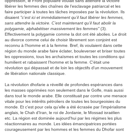
oppression, le Front populaire voulait sans attendre la victoire
libérer les femmes des chaînes de l'esclavage patriarcal et les
faire participer à toutes les tâches imposées par la révolution. Ils
disaient
"c’est ici et immédiatement qu’il faut libérer les femmes,
sans attendre la victoire. C’est maintenant qu’il faut abolir la
polygamie, alphabétiser massivement les femmes"
(3).
Effectivement la polygamie comme la dot ont été abolies. Le droit
au divorce comme celui de choisir librement son conjoint est
reconnu à l'homme et à la femme. Bref, ils voulaient dans cette
région du monde arabe faire éclater, bouleverser et briser toutes
les oppressions, tous les archaïsmes et toutes les conditions qui
humilient et rabaissent l'homme et la femme. C'était une
révolution qui dépassait et de loin les objectifs d'un mouvement
de libération nationale classique.
La révolution dhofarie a réveillé de profondes espérances dans
les masses opprimées non seulement dans le Golfe, mais aussi
dans tout le monde arabe. Elle constituait par contre une menace
vitale pour les intérêts pétroliers de toutes les bourgeoisies du
monde. Et c'est pour cela qu'elle a été écrasée par l'impérialisme
anglais, le Chah d'Iran, le roi de Jordanie, le Mossad israélien
etc. La région est dominée aujourd'hui par les régimes les plus
réactionnaires au monde. Les idées émancipatrices portées
courageusement par les hommes et les femmes du Dhofar sont