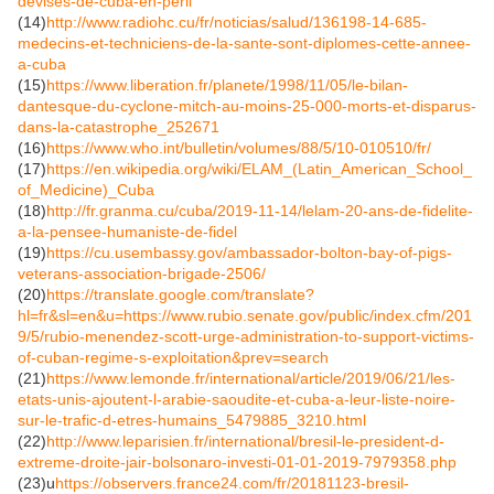
devises-de-cuba-en-peril
(14)
http://www.radiohc.cu/fr/noticias/salud/136198-14-685-
medecins-et-techniciens-de-la-sante-sont-diplomes-cette-annee-
a-cuba
(15)
https://www.liberation.fr/planete/1998/11/05/le-bilan-
dantesque-du-cyclone-mitch-au-moins-25-000-morts-et-disparus-
dans-la-catastrophe_252671
(16)
https://www.who.int/bulletin/volumes/88/5/10-010510/fr/
(17
)
https://en.wikipedia.org/wiki/ELAM_(Latin_American_School_
of_Medicine)_Cuba
(18)
http://fr.granma.cu/cuba/2019-11-14/lelam-20-ans-de-fidelite-
a-la-pensee-humaniste-de-fidel
(19)
https://cu.usembassy.gov/ambassador-bolton-bay-of-pigs-
veterans-association-brigade-2506/
(20)
https://translate.google.com/translate?
hl=fr&sl=en&u=https://www.rubio.senate.gov/public/index.cfm/201
9/5/rubio-menendez-scott-urge-administration-to-support-victims-
of-cuban-regime-s-exploitation&prev=search
(21)
https://www.lemonde.fr/international/article/2019/06/21/les-
etats-unis-ajoutent-l-arabie-saoudite-et-cuba-a-leur-liste-noire-
sur-le-trafic-d-etres-humains_5479885_3210.html
(22)
http://www.leparisien.fr/international/bresil-le-president-d-
extreme-droite-jair-bolsonaro-investi-01-
01-2019-7979358.php
(23)u
https://observers.france24.com/fr/20181123-bresil-