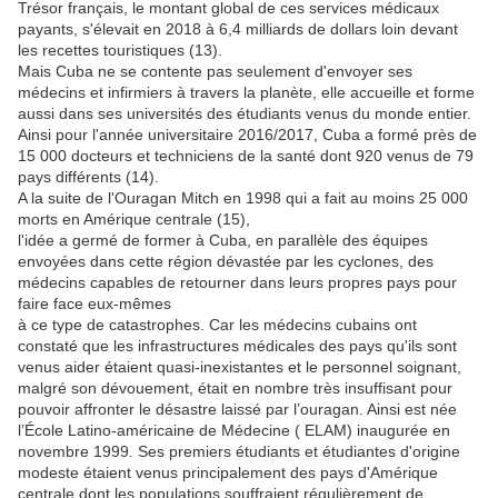
Trésor français, le montant global de ces services médicaux
payants, s'élevait en 2018 à 6,4 milliards de dollars loin devant
les recettes touristiques (13).
Mais Cuba ne se contente pas seulement d'envoyer ses
médecins et infirmiers à travers la planète, elle accueille et forme
aussi dans ses universités des étudiants venus du monde entier.
Ainsi pour l'année universitaire 2016/2017, Cuba a formé près de
15 000 docteurs et techniciens de la santé dont 920 venus de 79
pays différents (14).
A la suite de l'Ouragan Mitch en 1998 qui a fait au moins 25 000
morts en Amérique centrale (15),
l'idée a germé de former à Cuba, en parallèle des équipes
envoyées dans cette région dévastée par les cyclones, des
médecins capables de retourner dans leurs propres pays pour
faire face eux-mêmes
à ce type de catastrophes. Car les médecins cubains ont
constaté que les infrastructures médicales des pays qu'ils sont
venus aider étaient quasi-inexistantes et le personnel soignant,
malgré son dévouement, était en nombre très insuffisant pour
pouvoir affronter le désastre laissé par l’ouragan. Ainsi est née
l’École Latino-américaine de Médecine ( ELAM) inaugurée en
novembre 1999. Ses premiers étudiants et étudiantes d'origine
modeste étaient venus principalement des pays d'Amérique
centrale dont les populations souffraient régulièrement de