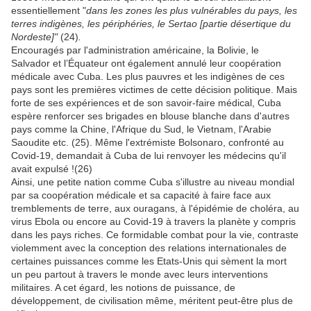
essentiellement "
dans les zones les plus vulnérables du pays, les
terres indigènes, les périphéries, le Sertao [partie désertique du
Nordeste]"
(24)
.
Encouragés par l'administration américaine, la Bolivie, le
Salvador et l’Équateur ont également annulé leur coopération
médicale avec Cuba. Les plus pauvres et les indigènes de ces
pays sont les premières victimes de cette décision politique. Mais
forte de ses expériences et de son savoir-faire médical, Cuba
espère renforcer ses brigades en blouse blanche dans d'autres
pays comme la Chine, l'Afrique du Sud, le Vietnam, l'Arabie
Saoudite etc. (25). Même l'extrémiste Bolsonaro, confronté au
Covid-19, demandait à Cuba de lui renvoyer les médecins qu'il
avait expulsé !(26)
Ainsi, une petite nation comme Cuba s'illustre au niveau mondial
par sa coopération médicale et sa capacité à faire face aux
tremblements de terre, aux ouragans, à l'épidémie de choléra, au
virus Ebola ou encore au Covid-19 à travers la planète y compris
dans les pays riches. Ce formidable combat pour la vie, contraste
violemment avec la conception des relations internationales
de
certaines puissances comme les Etats-Unis
qui sèment la mort
un peu partout à travers le monde avec leurs interventions
militaires. A cet égard, les notions de puissance, de
développement, de civilisation même, méritent peut-être plus de