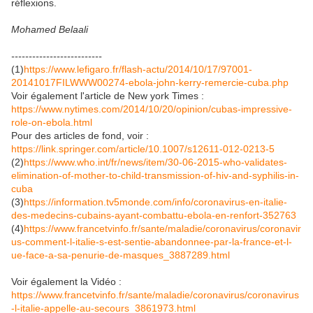
réflexions.
Mohamed Belaali
--------------------------
(1)
https://www.lefigaro.fr/flash-actu/2014/10/17/97001-
20141017FILWWW00274-ebola-john-kerry-remercie-cuba.php
Voir également l'article de New york Times :
https://www.nytimes.com/2014/10/20/opinion/cubas-impressive-
role-on-ebola.html
Pour des articles de fond, voir :
https://link.springer.com/article/10.1007/s12611-012-0213-5
(2)
https://www.who.int/fr/news/item/30-06-2015-who-validates-
elimination-of-mother-to-child-transmission-of-hiv-and-syphilis-in-
cuba
(3)
https://information.tv5monde.com/info/coronavirus-en-italie-
des-medecins-cubains-ayant-combattu-ebola-en-renfort-352763
(4)
https://www.francetvinfo.fr/sante/maladie/coronavirus/coronavir
us-comment-l-italie-s-est-sentie-abandonnee-par-la-france-et-l-
ue-face-a-sa-penurie-de-masques_3887289.html
Voir également la Vidéo :
https://www.francetvinfo.fr/sante/maladie/coronavirus/coronavirus
-l-italie-appelle-au-secours_3861973.html