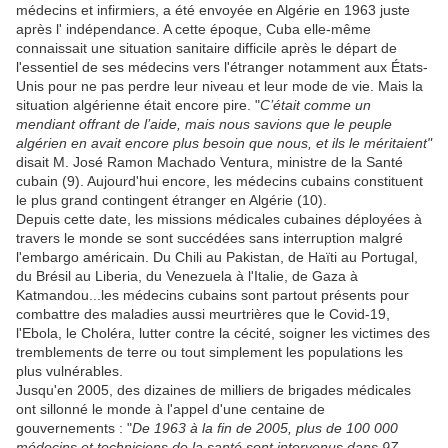
médecins et infirmiers, a été envoyée en Algérie en 1963 juste
après l' indépendance. A cette époque, Cuba elle-même
connaissait une situation sanitaire difficile après le départ de
l'essentiel de ses médecins vers l'étranger notamment aux États-
Unis pour ne pas perdre leur niveau et leur mode de vie. Mais la
situation algérienne était encore pire. "
C’était comme un
mendiant offrant de l’aide, mais nous savions que le peuple
algérien en avait encore plus besoin que nous, et ils le méritaient"
disait
M. José Ramon Machado Ventura, ministre de la Santé
cubain (9).
Aujourd'hui encore, les médecins cubains constituent
le plus grand contingent étranger en Algérie (10).
Depuis cette date, les missions médicales cubaines
déployées
à
travers le monde se sont succédées sans interruption malgré
l'embargo américain. Du Chili au Pakistan, de Haïti au Portugal,
du Brésil au
Liberia, du Venezuela à l'Italie, de Gaza à
Katmandou...les médecins cubains sont partout présents pour
combattre des maladies aussi meurtrières que le Covid-19,
l'Ebola, le Choléra, lutter contre la cécité, soigner les victimes des
tremblements de terre ou tout simplement les populations les
plus vulnérables.
Jusqu'en 2005, des dizaines de milliers de brigades médicales
ont sillonné le monde à l'appel d'une centaine de
gouvernements : "
De 1963 à la fin de 2005, plus de 100 000
médecins et techniciens de la santé sont intervenus dans 97