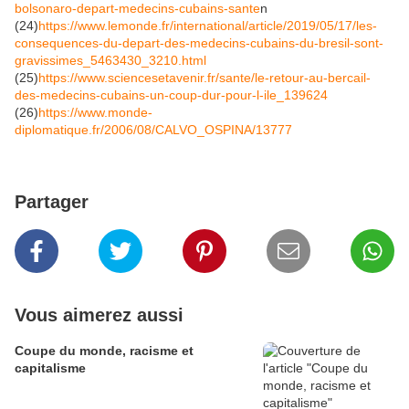
bolsonaro-depart-medecins-cubains-sante
n
(24)
https://www.lemonde.fr/international/article/2019/05/17/les-
consequences-du-depart-des-medecins-cubains-du-bresil-sont-
gravissimes_5463430_3210.html
(25)
https://www.sciencesetavenir.fr/sante/le-retour-au-bercail-
des-medecins-cubains-un-coup-dur-pour-l-ile_139624
(26)
https://www.monde-
diplomatique.fr/2006/08/CALVO_OSPINA/13777
Partager
Vous aimerez aussi
Coupe du monde, racisme et
capitalisme