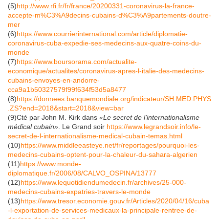
(5)
http://www.rfi.fr/fr/france/20200331-coronavirus-la-france-
accepte-m%C3%A9decins-cubains-d
%C3%A9partements-doutre-
mer
(6)
https://www.courrierinternational.com/article/diplomatie-
coronavirus-cuba-expedie-ses-medecins-aux-quatre-coins-du-
monde
(7)
https://www.boursorama.com/actualite-
economique/actualites/coronavirus-apres-l-italie-des-medecins-
cubains-envoyes-en-andorre-
cca9a1b50327579f99f634f53d5a8477
(8)
https://donnees.banquemondiale.org/indicateur/SH.MED.PHYS
.ZS?end=2018&start=2018&view=bar
(9)Cté par John M. Kirk dans
«Le secret de l’internationalisme
médical cubain»
. Le Grand soir
https://www.legrandsoir.info/le-
secret-de-l-internationalisme-
medical-cubain-temas.html
(10)
https://www.middleeasteye.net/fr/reportages/pourquoi-les-
medecins-cubains-optent-pour-la-chaleur-du-sahara-algerien
(11)
https://www.monde-
diplomatique.fr/2006/08/CALVO_OSPINA/13777
(12)
https://www.lequotidiendumedecin.fr/archives/25-000-
medecins-cubains-expatries-travers-le-monde
(13)
https://www.tresor.economie.gouv.fr/Articles/2020/04/16/cuba
-l-exportation-de-services-medicaux-la-principale-rentree-de-