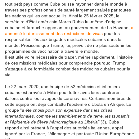
tout petit pays comme Cuba puisse rayonner dans le monde à
travers ses professionnels de santé largement salués par toutes
les nations qui les ont accueillis. Ainsi le 25 février 2025, le
secrétaire d'État américain Marco Rubio lui-même d'origine
cubaine et farouche opposant au gouvernement de La Havane,
a
annoncé
le durcissement des restrictions de visas
pour les
responsables liés aux brigades médicales cubaines dans le
monde. Précisons que Trump, lui, prévoit de ne plus soutenir les
programmes de vaccination à travers le monde.
Il est utile voire nécessaire de tracer, même rapidement, l'histoire
de ces missions médicales pour comprendre pourquoi Trump
s'attaque à ce formidable combat des médecins cubains pour la
vie.
Le 22 mars 2020, une équipe de 52 médecins et infirmiers
cubains est arrivée à Milan pour lutter avec leurs confrères
italiens contre les ravages du coronavirus. Certains membres de
cette équipe ont déjà combattu l'épidémie d'Ebola en Afrique. Le
groupe "
a été choisi pour son expertise dans les crises
internationales, comme les tremblements de terre, les tsunamis
et l’épidémie de fièvre hémorragique au Libéria"
(3)
.
Cuba
répond ainsi présent à l'appel des autorités italiennes, appel
ignoré par la France, l'Allemagne et par toute l'Union Européenne