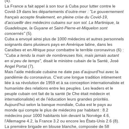
(4).
La France a fait appel à son tour à Cuba pour lutter contre le
Covid-19 dans les départements d'outre-mer
: "Le gouvernement
français accepte finalement, en pleine crise du Covid-19,
d’accueillir des médecins cubains sur son sol. La Martinique, la
Guadeloupe, la Guyane et Saint-Pierre-et-Miquelon sont
concernés"
(5)
.
Cuba a envoyé ainsi plus de 1000 médecins et autres personnels
soignants dans plusieurs pays en Amérique latine, dans les
Caraïbes et en Afrique pour combattre le terrible coronavirus (6) :
"
Cuba a tendu la main de nombreuses fois, mais jamais autant
en si peu de temps",
disait le ministre cubain de la Santé, José
Angel Portal (7)
.
Mais l'aide médicale cubaine ne date pas d'aujourd'hui avec la
pandémie du coronavirus. C'est une longue tradition intimement
liée à sa révolution de 1959 et à sa conception internationaliste et
humaniste des relations entre les peuples. Les leaders et le
peuple cubain ont fait de la santé (le Che était médecin et
internationaliste) et de l'éducation leurs grandes priorités.
Aujourd'hui selon la banque mondiale,
Cuba est le pays au
monde qui compte le plus de médecins par habitant : 8.2
médecins pour 1000 habitants loin devant la Norvège 4.6,
l'Allemagne 4.2, la France 3.2 ou encore les États-Unis 2.6 (8).
La première brigade en blouse blanche, composée de 58