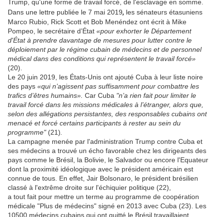
Trump, qu'une forme de travail forcé, de l'esclavage en somme.
,
Dans une lettre publiée le 7 mai 2019
les sénateurs étasuniens
Marco Rubio, Rick Scott et Bob Menéndez ont écrit à Mike
Pompeo, le secrétaire d’État
«pour exhorter le Département
d'État à prendre davantage de mesures pour lutter contre le
déploiement par le régime cubain de médecins et de personnel
médical dans des conditions qui représentent le travail forcé»
(20).
Le 20
juin 2019
, les États-Unis ont ajouté Cuba à leur liste noire
des pays
«qui n’agissent pas suffisamment pour combattre les
trafics d’êtres humains».
Car Cuba
"n’a rien fait pour limiter le
travail forcé dans les missions médicales à l’étranger, alors que,
selon des allégations persistantes, des responsables cubains ont
menacé et forcé certains participants à rester au sein du
programme"
(21)
.
La campagne menée par l'administration Trump contre Cuba et
ses médecins a trouvé un écho favorable chez les dirigeants des
pays comme le Brésil, la Bolivie, le Salvador ou encore l'Equateur
dont la proximité idéologique avec le président américain est
connue de tous. En effet, Jair Bolsonaro, le président brésilien
classé à l'extrême droite sur l'échiquier politique (22),
a tout fait pour mettre un terme au programme de coopération
médicale "Plus de médecins" signé en 2013 avec Cuba (23). Les
10500 médecins cubains qui ont quitté le Brésil travaillaient