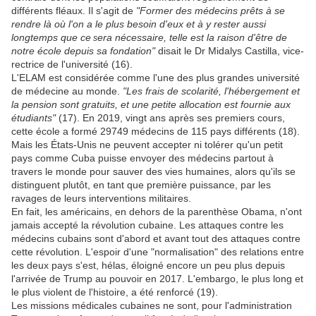
différents fléaux. Il s'agit de
"Former des médecins prêts à se
rendre là où l'on a le plus besoin d'eux et à y rester aussi
longtemps que ce
era nécessaire, telle est la raison d'être de
s
notre école depuis sa fondation"
disait
le Dr Midalys Castilla, vice-
rectrice de l'université (16).
L'ELAM est considérée comme l'une des plus grandes université
de médecine au monde.
"Les frais de scolarité, l'hébergement et
la pension sont gratuits, et une petite allocation est fournie aux
étudiants"
(17).
En 2019, vingt ans après ses premiers cours,
cette école a formé 29749 médecins de 115 pays différents (18).
Mais les États-Unis ne peuvent accepter ni tolérer qu'un petit
pays comme Cuba puisse envoyer des médecins partout à
travers le monde pour sauver des vies humaines, alors qu'ils se
distinguent plutôt, en tant que première puissance, par les
ravages de leurs interventions militaires.
En fait, les américains, en dehors de la parenthèse Obama, n'ont
jamais accepté la révolution cubaine. Les attaques contre les
médecins cubains sont d'abord et avant tout des attaques contre
cette révolution. L'espoir d'une "normalisation" des relations entre
les deux pays s'est, hélas, éloigné encore un peu plus depuis
l'arrivée de Trump au pouvoir en 2017. L'embargo, le plus long et
le plus violent de l'histoire, a été renforcé (19).
Les missions médicales cubaines ne sont, pour l'administration