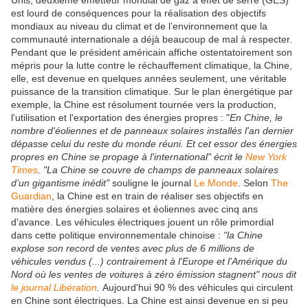
Unis, deuxième émetteur mondial de gaz à effet de serre (GES)
est lourd de conséquences pour
la réalisation des objectifs
mondiaux au niveau du climat et de l’environnement que la
communauté internationale a déjà beaucoup de mal à respecter.
Pendant
que le président américain affiche ostentatoirement son
mépris pour la
lutte
contre le réchauffement climatique, la Chine,
elle, est devenue en quelques années seulement, une véritable
puissance de la transition climatique. Sur le plan énergétique par
exemple, la Chine
est résolument tournée vers la production,
l'utilisation et l'exportation des énergies propres : "
En Chine, le
nombre d'éoliennes et de panneaux solaires installés l'an dernier
dépasse celui du reste du monde réuni. Et cet essor des énergies
propres en Chine se propage à l'international" écrit le
New York
Times
. "La Chine se couvre de champs de panneaux solaires
d’un gigantisme inédit"
souligne le journal
Le Monde
. Selon
The
Guardian
, la Chine est en train de réaliser ses objectifs en
matière des énergies solaires et éoliennes avec cinq ans
d'avance. Les véhicules électriques jouent un rôle primordial
dans cette politique environnementale chinoise :
"la Chine
explose son record de ventes avec plus de 6 millions de
véhicules vendus (...) contrairement à l'Europe et l'Amérique du
Nord où les ventes de voitures à zéro émission stagnent" nous dit
le journal Libération
.
Aujourd'hui 90 % des véhicules qui circulent
en Chine sont électriques. La Chine est ainsi devenue en si peu