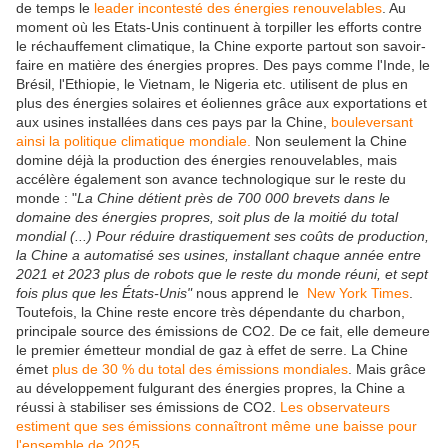
de temps le
leader incontesté des énergies renouvelables
. Au
moment où les Etats-Unis continuent à torpiller les efforts contre
le réchauffement climatique, la Chine exporte partout son savoir-
faire en matière des énergies propres. Des pays comme l'Inde, le
Brésil, l'Ethiopie, le Vietnam, le Nigeria etc. utilisent de plus en
plus des énergies solaires et éoliennes grâce aux exportations et
aux usines installées dans ces pays par la Chine,
bouleversant
ainsi la politique climatique mondiale.
Non seulement la Chine
domine déjà la production des énergies renouvelables, mais
accélère également son avance technologique sur le reste du
monde : "
La Chine détient près de 700 000 brevets dans le
domaine des énergies propres, soit plus de la moitié du total
mondial (...) Pour réduire drastiquement ses coûts de production,
la Chine a automatisé ses usines, installant chaque année entre
2021 et 2023 plus de robots que le reste du monde réuni, et sept
fois plus que les États-Unis"
nous apprend le
New York Times
.
Toutefois, la Chine reste encore très dépendante du charbon,
principale source des émissions de CO2. De ce fait, elle demeure
le premier émetteur mondial de gaz à effet de serre. La Chine
émet
plus de 30 %
du total des émissions mondiales
. Mais grâce
au développement fulgurant des énergies propres, la Chine a
réussi à stabiliser ses émissions de CO2.
Les observateurs
estiment que
ses émissions connaîtront même une baisse pour
l'ensemble de 2025
.