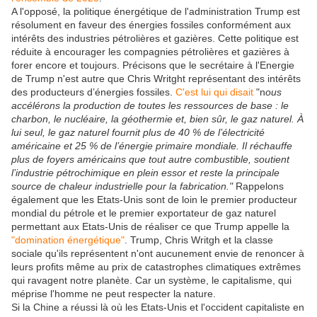
A l'opposé, la politique énergétique de l'administration Trump est
résolument en faveur des énergies fossiles conformément aux
intérêts des industries pétrolières et gazières. Cette politique est
réduite à encourager les compagnies pétrolières et gazières à
forer encore et toujours.
Précisons que le secrétaire à l'Energie
de Trump n'est autre que Chris Writght représentant des intérêts
des producteurs d’énergies fossiles.
C'est lui qui disait
"n
ous
accélérons la production de toutes les ressources de base : le
charbon, le nucléaire, la géothermie et, bien sûr, le gaz naturel. À
lui seul, le gaz naturel fournit plus de 40 % de l’électricité
américaine et 25 % de l’énergie primaire mondiale. Il réchauffe
plus de foyers américains que tout autre combustible, soutient
l’industrie pétrochimique en plein essor et reste la principale
source de chaleur industrielle pour la fabrication."
Rappelons
également que les Etats-Unis sont de loin le premier producteur
mondial du pétrole et le premier exportateur de gaz naturel
permettant aux Etats-Unis de réaliser ce que Trump appelle la
"domination énergétique"
. Trump, Chris Writgh et la classe
sociale qu'ils représentent n'ont aucunement envie de renoncer à
leurs profits même au prix de catastrophes climatiques extrêmes
qui ravagent notre planète. Car un système, le capitalisme, qui
méprise l'homme ne peut respecter la nature.
Si la Chine a réussi là où les Etats-Unis et l'occident capitaliste en