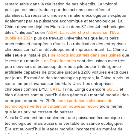
remarquable dans la réalisation de ses
objectifs
. La volonté
politique est ainsi traduite par des actions concertées et
planifiées. La réussite chinoise
en
matière écologique
s'explique
également par sa puissance économique et technologique. La
Chine devance déjà les Etats-Unis dans 37 des 44 technologies
dites "critiques" selon l'
ASPI
.
La recherche chinoise sur l'IA a
publié en 2024
plus de travaux universitaires que leurs pairs
américains et européens réunis. La robotisation des entreprises
chinoises connaît un développement impressionnant. La Chine à
elle seule a installé plus
de robots industriels dans ses usines
que
le
reste du monde.
Les Dark factories
sont des usines avec très
peu d'ouvriers et beaucoup de rebots pilotés par l'intelligence
artificielle capables de produire jusqu4à 1200 voitures électriques
par jours.
En matière des technologies propres, la Chine a pris un
sacré temps d'avance sur
les Etats-Unis
. Les entreprises
chinoises comme BYD,
CATL
, Trina, Longi ou encore
SGCC
et
bien d'autres sont aujourd'hui des géants du marché mondial des
énergies propres. En 2025,
les exportations chinoises de
technologies vertes ont atteint un nouveau record
alors même
que leurs prix ne cessent de baisser.
Ainsi la Chine est non seulement une puissance économique et
technologique, mais aussi une véritable puissance écologique.
Elle est aujourd'hui le leader mondial incontesté en matière de