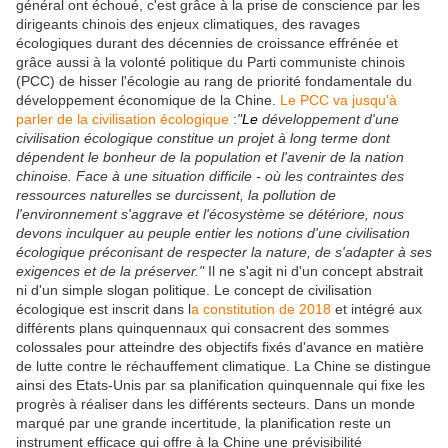
général ont échoué, c'est grâce à la prise de conscience par les
dirigeants chinois des enjeux climatiques, des ravages
écologiques durant des décennies de croissance effrénée
et
grâce aussi à la volonté politique du Parti communiste chinois
(PCC) de hisser l'écologie au rang de priorité fondamentale du
développement économique de la Chine.
Le PCC va jusqu'à
parler de la civilisation écologique
:
"
Le
développement d'une
civilisation écologique constitue un projet à long terme dont
dépendent le bonheur de la population et l'avenir de la nation
chinoise. Face à une situation difficile - où les contraintes des
ressources naturelles se durcissent, la pollution de
l'environnement s'aggrave et l'écosystème se détériore, nous
devons inculquer au peuple entier les notions d'une civilisation
écologique préconisant de respecter la nature, de s'adapter à ses
exigences et de la préserver."
Il ne s'agit ni d'un concept abstrait
ni d'un simple slogan politique. Le concept de civilisation
écologique est i
nscrit dans l
a constitution de 2018
et intégré aux
différents plans quinquennaux qui consacrent des sommes
colossales pour atteindre des objectifs fixés d'avance en matière
de lutte contre le réchauffement climatique. La Chine se distingue
ainsi des Etats-Unis par sa planification quinquennale qui fixe les
progrès à réaliser dans les différents secteurs. Dans un monde
marqué par une grande incertitude, la planification reste un
instrument efficace qui offre à la Chine une prévisibilité