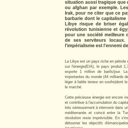
situation aussi tragique que 
ou afghan par exemple. Les 
Irak, pour ne citer que ce p
barbarie dont le capitalisme
Libye risque de briser ég
révolution tunisienne et é
pour
une société meilleure d
de ses serviteurs locaux.
l'impérialisme est l'ennemi d
La Libye est un pays riche en pétrole 
sur l'énergie(EIA), le pays produit 1,
exporte 1 million de barils/jour.
importantes du monde (44 milliards de b
léger à faible teneur en soufre)dont 
le marché.
Cette précieuse énergie est encore ind
et contribue à l'accumulation du capit
très sérieusement à intervenir dans u
méditerranée et coincé entre la Tun
révolution reste imprévisible.
En s'in
détourner les objectifs d'émancipatio