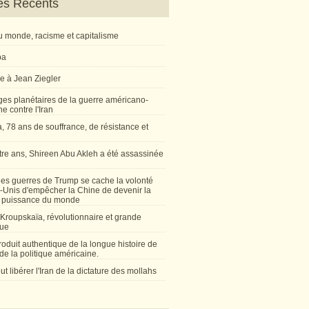
les Récents
 monde, racisme et capitalisme
ba
 à Jean Ziegler
ges planétaires de la guerre américano-
ne contre l'Iran
 78 ans de souffrance, de résistance et
atre ans, Shireen Abu Akleh a été assassinée
l
les guerres de Trump se cache la volonté
s-Unis d'empêcher la Chine de devenir la
 puissance du monde
Kroupskaïa, révolutionnaire et grande
ue
oduit authentique de la longue histoire de
de la politique américaine.
t libérer l'Iran de la dictature des mollahs