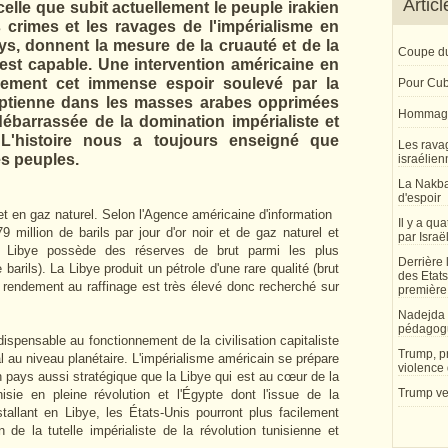
Artic
celle que subit actuellement le peuple irakien
crimes et les ravages de l'impérialisme en
ays, donnent la mesure de la cruauté et de la
Coupe du
 est capable. Une intervention américaine en
alement
cet immense espoir soulevé par la
Pour Cu
gyptienne dans les masses arabes opprimées
Hommage
ébarrassée de la domination impérialiste et
 L'histoire nous a toujours enseigné que
Les rava
es peuples.
israélien
La Nakba,
d'espoir
et en gaz naturel. Selon l'Agence américaine d'information
Il y a qu
79 million de barils par jour d'or noir et de gaz naturel et
par Israë
 La Libye possède des réserves de brut parmi les plus
Derrière 
arils). La Libye produit un pétrole d'une rare qualité (brut
des Etat
le rendement au raffinage est très élevé donc recherché sur
première
Nadejda 
pédagog
ispensable au fonctionnement de la civilisation capitaliste
Trump, pr
al au niveau planétaire. L'impérialisme américain se prépare
violence 
n pays aussi stratégique que la Libye qui est au cœur de la
Trump veu
isie en pleine révolution et l'Égypte dont l'issue de la
stallant en Libye, les États-Unis pourront plus facilement
n de la tutelle impérialiste de la révolution tunisienne et