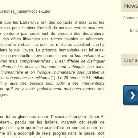
Newsl
Abonnez-
ent que les États-Unis ont des contacts directs avec les
ptions pour éliminer Kadhafi du pouvoir restent ouvertes.
Emai
e contente pas seulement de produire des déclarations
 des côtes libyennes des forces navales et aériennes.
ibilité d'établir ce que les militaires appellent «no-fly
ans le ciel libyen. Le prétexte humanitaire est lui aussi
r une éventuelle intervention militaire.
«L’humanitaire et la
Liens
res mais complémentaires . Il est difficile de distinguer
e tellement les deux instruments sont imbriqués l’un dans
l’humanitaire et on invoque l’humanitaire pour justifier la
ent subordonné au militaire»
(1).
Le 28 février 2011, Hillary
il y aura des besoins pour aider à des interventions
nt qu'il va y avoir probablement malheureusement des
age».
 en luttes glorieuses contre l'invasion étrangère. Omar Al
sert», pendu par les italiens, incarnait cet esprit de
e peuple libyen qui mène aujourd'hui un combat contre un
me s'il a accompli de réels progrès dans le passé, doit