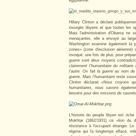
égyptienne.
Hillary Clinton a déclaré publiquem
insurgés libyens et que toutes les o
Mais l'administration d'Obama ne s
menaçantes, elle a envoyé au large
Washington examine également la poss
zones» (zone d'exclusion aérienne) d
invoqué, une fois de plus, pour prépare
guerre sont deux moyens contradictoi
clairement l’humanitaire du militair
l’autre. On fait la guerre au nom de 
guerre. Mais l’humanitaire reste souv
Clinton déclarait
«Nous croyons qu'
humanitaires, nous savons égaleme
besoins pour des missions de sauvet
L'histoire du peuple libyen est riche
Mokhtar (1862/1931) ce «lion du dé
résistance à l'occupant étranger. L
régime qui l'a longtemps effacé, mê