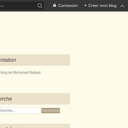
Connexion
+
Créer mon blog
ntation
e blog de Mohamed Belaali
erche