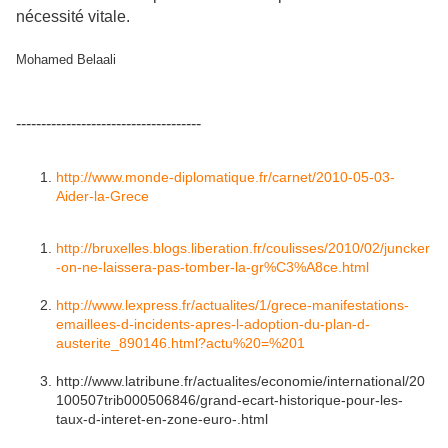
nécessité vitale.
Mohamed Belaali
-------------------------------------
http://www.monde-diplomatique.fr/carnet/2010-05-03-
Aider-la-Grece
http://bruxelles.blogs.liberation.fr/coulisses/2010/02/juncker
-on-ne-laissera-pas-tomber-la-gr%C3%A8ce.html
http://www.lexpress.fr/actualites/1/grece-manifestations-
emaillees-d-incidents-apres-l-adoption-du-plan-d-
austerite_890146.html?actu%20=%201
http://www.latribune.fr/actualites/economie/international/20
100507trib000506846/grand-ecart-historique-pour-les-
taux-d-interet-en-zone-euro-.html