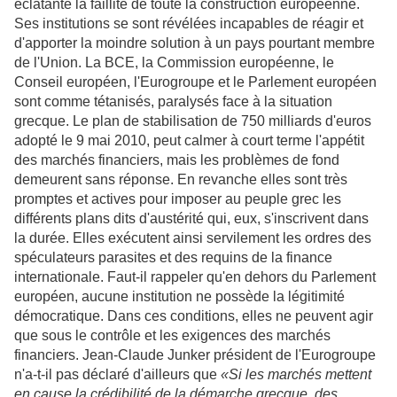
éclatante la faillite de toute la construction européenne.
Ses institutions se sont révélées incapables de réagir et
d'apporter la moindre solution à un pays pourtant membre
de l'Union. La BCE, la Commission européenne, le
Conseil européen, l'Eurogroupe et le Parlement européen
sont comme tétanisés, paralysés face à la situation
grecque. Le plan de stabilisation de 750 milliards d'euros
adopté le 9 mai 2010, peut calmer à court terme l'appétit
des marchés financiers, mais les problèmes de fond
demeurent sans réponse. En revanche elles sont très
promptes et actives pour imposer au peuple grec les
différents plans dits d'austérité qui, eux, s'inscrivent dans
la durée. Elles exécutent ainsi servilement les ordres des
spéculateurs parasites et des requins de la finance
internationale. Faut-il rappeler qu'en dehors du Parlement
européen, aucune institution
ne possède
la légitimité
démocratique. Dans ces conditions, elles ne peuvent agir
que sous le contrôle et les exigences des marchés
financiers. Jean-Claude Junker président de l'Eurogroupe
n'a-t-il pas déclaré d'ailleurs que
«Si les marchés mettent
en cause la crédibilité de la démarche grecque, des