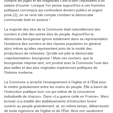
compris les juges et les magistrats c'est-à-dire l'équivalent d'un
salaire d'ouvrier. Lorsque l'on pense aujourd'hui à ces hommes
politiques corrompus qui confondent deniers publics et argent
privé (2), on se rend vite compte
combien la démocratie
communale était en avance !
La majorité des élus de la Commune était naturellement des
ouvriers à côté des autres élus du peuple. Aujourd'hui la
démocratie bourgeoise ignore totalement dans sa représentation
l'existence des ouvriers et des classes populaires en général
alors même qu'elles représentent près de la moitié des
producteurs de richesses. Qu'elle est jolie la démocratie
«représentative» bourgeoise ! Mais ces ouvriers, que la
bourgeoisie méprise tant, ont produit avec la Commune l'une des
plus belles et des plus originales expériences politiques de
l'histoire moderne.
La Commune a arraché l'enseignement à l'église et à l’État pour
le mettre gratuitement entre les mains du peuple. Elle a banni de
l'instruction publique tout
«ce qui relève de la conscience
individuelle de chacun»
. Dans
«
La guerre civile en France», Marx
écrivait
«La totalité des établissements d'instruction furent
ouverts au peuple gratuitement, et, en même temps, débarrassés
de toute ingérence de l'église et de l’État. Ainsi non seulement