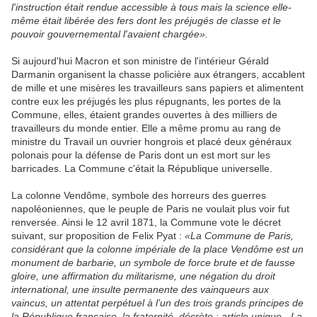
l'instruction était rendue accessible à tous mais la science elle-
même était libérée des fers dont les préjugés de classe et le
pouvoir gouvernemental l'avaient chargée».
Si aujourd'hui Macron et son ministre de l'intérieur Gérald
Darmanin organisent la chasse policière aux étrangers,
accablent
de mille et une misères les travailleurs sans papiers et alimentent
contre eux les préjugés les plus répugnants, les portes de la
Commune, elles, étaient grandes ouvertes à des milliers de
travailleurs du monde entier. Elle a même promu au rang de
ministre du Travail un ouvrier hongrois et placé deux généraux
polonais pour la défense de Paris dont un est mort sur les
barricades. La Commune c'était la République universelle.
La colonne Vendôme, symbole des horreurs des guerres
napoléoniennes, que le peuple de Paris ne voulait plus voir fut
renversée. Ainsi l
e 12 avril 1871, la Commune vote le décret
suivant, sur proposition de Felix Pyat :
«La Commune de Paris,
considérant que la colonne impériale de la place Vendôme est un
monument de barbarie, un symbole de force brute et de fausse
gloire, une affirmation du militarisme, une négation du droit
international, une insulte permanente des vainqueurs aux
vaincus, un attentat perpétuel à l’un des trois grands principes de
la République française, la fraternité, décrète : article unique - La