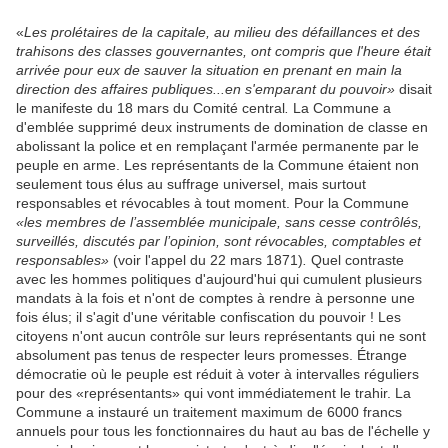
«
Les prolétaires de la capitale, au milieu des défaillances et des
trahisons des classes gouvernantes, ont compris que l'heure était
arrivée pour eux de sauver la situation en prenant en main la
direction des affaires publiques...en s'emparant du pouvoir»
disait
le manifeste du 18 mars du Comité central
.
La Commune a
d'emblée supprimé deux instruments de domination de classe en
abolissant la police et en remplaçant l'armée permanente par le
peuple en arme. Les représentants de la Commune étaient non
seulement tous élus au suffrage universel, mais surtout
responsables et révocables à tout moment. Pour la Commune
«les membres de l’assemblée municipale, sans cesse contrôlés,
surveillés, discutés par l’opinion, sont révocables, comptables et
responsables»
(voir l'appel du 22 mars 1871)
.
Quel contraste
avec les hommes politiques d'aujourd'hui qui cumulent plusieurs
mandats à la fois et n'ont de comptes à rendre à personne une
fois élus; il s'agit d'une véritable confiscation du pouvoir ! Les
citoyens n'ont aucun contrôle sur leurs représentants qui ne sont
absolument pas tenus de respecter leurs promesses. Étrange
démocratie où le peuple est réduit à voter à intervalles réguliers
pour des «représentants» qui vont immédiatement le trahir. La
Commune a instauré un traitement maximum de 6000 francs
annuels pour tous les fonctionnaires du haut au bas de l'échelle y