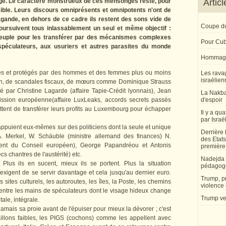
age. Le caractère monstrueux de ces mensonges reste, pour
Artic
sible. Leurs discours omniprésents et omnipotents n'ont de
gande, en dehors de ce cadre ils restent des sons vide de
Coupe du
oursuivent tous inlassablement un seul et même objectif :
 peuple pour les transférer par des mécanismes complexes
Pour Cu
spéculateurs, aux usuriers et autres parasites du monde
Hommage
és et protégés par des hommes et des femmes plus ou moins
Les rava
israélien
ion, de scandales fiscaux, de mœurs comme Dominique Strauss
 par Christine Lagarde (affaire Tapie-Crédit lyonnais), Jean
La Nakba,
ssion européenne(affaire LuxLeaks, accords secrets passés
d'espoir
ttent de transférer leurs profits au Luxembourg pour échapper
Il y a qu
par Israë
appuient eux-mêmes sur des politiciens dont la seule et unique
Derrière 
 A. Merkel, W. Schäuble (ministre allemand des finances) N.
des Etat
ident du Conseil européen), George Papandréou et Antonis
première
s chantres de l'austérité) etc.
Nadejda 
 Plus ils en sucent, mieux ils se portent. Plus la situation
pédagog
exigent de se servir davantage et cela jusqu'au dernier euro.
Trump, pr
s sites culturels, les autoroutes, les îles, la Poste, les chemins
violence 
r entre les mains de spéculateurs dont le visage hideux change
Trump veu
tale, intégrale.
amais sa proie avant de l'épuiser pour mieux la dévorer ; c'est
aillons faibles, les PIGS (cochons) comme les appellent avec