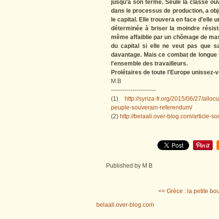
jusqu’à son terme. Seule la classe ouvr
dans le processus de production, a obje
le capital. Elle trouvera en face d'elle
déterminée à briser la moindre résist
même affaiblie par un chômage de mass
du capital si elle
ne veut pas que sa
davantage. Mais
ce combat de longue 
l'ensemble des travailleurs.
Prolétaires de toute l'Europe unissez-
M.B
-----------------------
(1)
http://syriza-fr.org/2015/06/27/allo
peuple-souverain-referendum/
(2)
http://belaali.over-blog.com/article-
Published by M B
<< Grèce : la petite bou
belaali.over-blog.com