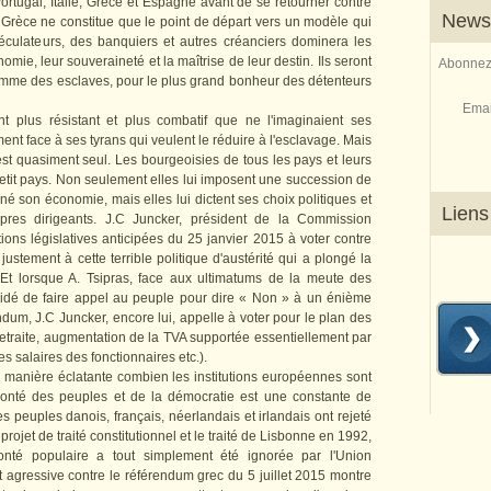
ortugal, Italie, Grèce et Espagne avant de se retourner contre
Newsl
Grèce ne constitue que le point de départ vers un modèle qui
éculateurs, des banquiers et autres créanciers dominera les
mie, leur souveraineté et la maîtrise de leur destin. Ils seront
Abonnez-
 comme des esclaves, pour le plus grand bonheur des détenteurs
Emai
 plus résistant et plus combatif que ne l'imaginaient ses
nt face à ses tyrans qui veulent le réduire à l'esclavage. Mais
st quasiment seul. Les bourgeoisies de tous les pays et leurs
 petit pays. Non seulement elles lui imposent une succession de
né son économie, mais elles lui dictent ses choix politiques et
Liens
res dirigeants. J.C Juncker, président de la Commission
ions législatives anticipées du 25 janvier 2015 à voter
contre
ustement à cette terrible politique d'austérité qui a plongé la
 Et lorsque A. Tsipras, face aux ultimatums de la meute des
écidé de faire appel au peuple pour dire « Non » à un énième
ndum, J.C Juncker, encore lui, appelle à voter pour le plan des
retraite, augmentation de la TVA supportée essentiellement par
s salaires des fonctionnaires etc.).
manière éclatante combien les institutions européennes sont
lonté des peuples et de la démocratie est une constante de
 peuples danois, français, néerlandais et irlandais ont rejeté
projet de traité constitutionnel et le traité de Lisbonne en 1992,
nté populaire a tout simplement été ignorée par l'Union
agressive contre le référendum grec du 5 juillet 2015 montre