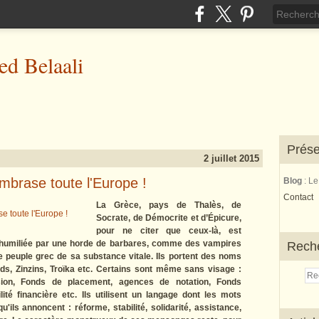
d Belaali
Prése
2 juillet 2015
embrase toute l'Europe !
Blog
: L
Contact
La Grèce, pays de Thalès, de
Socrate, de Démocrite et d’Épicure,
pour ne citer que ceux-là, est
t humiliée par une horde de barbares, comme des vampires
Rech
 le peuple grec de sa substance vitale. Ils portent des noms
ds, Zinzins, Troïka etc. Certains sont même sans visage :
ion, Fonds de placement, agences de notation, Fonds
té financière etc. Ils utilisent un langage dont les mots
u'ils annoncent : réforme, stabilité, solidarité, assistance,