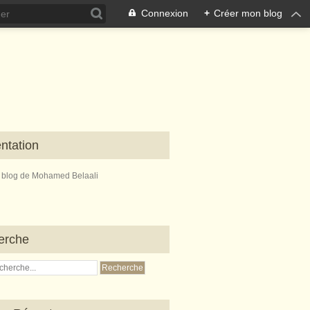
Connexion
+
Créer mon blog
ntation
e blog de Mohamed Belaali
erche