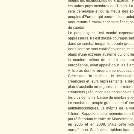
mépris les technocrates de Bruxelles : P
les autres pays membres de l'Union. La 
sera généralisé et où la meute des sp
peuples d'Europe qui perdront leur autono
ainsi réduits à travailler sans relâche,
du capital.
Le peuple grec s'est montré cependant
oppresseurs. Il s'est dressé courageuseme
dans ce combat inégal, le peuple grec e
institutions se sont coalisées contre ce
plans d'une extrême austérité qui ont rui
la manière même de choisir ses prop
européenne, avait appelé pour les élect
A.Tsipras dont le programme s'opposait j
Grèce dans la misère et le désespoir.
créanciers et leurs représentants, a d
plan d'austérité en organisant un référe
créanciers ( réduction des pensions de 
les plus démunis, baisse du nombre et de
Le combat du peuple grec montre d'une 
antidémocratiques. Le mépris de la vo
l'Union. Rappelons pour mémoire que les
par référendum le traité de Maastricht, le 
en 2005 et en 2008. Mais cette volo
européenne. Sa réaction épidermique et 