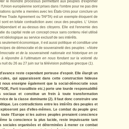
epter le moindre processus permettant aux peuples d'exprimer
e l'Union européenne sont prises dans l'ombre pour ne pas dire
ociations qu'elle a menées avec les États-Unis pour conclure un
c Free Trade Agreement ou TAFTA) est un exemple éloquent de
nd sont en totale contradiction avec ceux des peuples. L' Union
dépendant et au-dessus des citoyens. Elle est l'ennemie des
ie du capital reste un concept creux sans contenu réel utilisé
 idéologique au service exclusif de ses intérêts.
 seulement économique, il est aussi politique et constitue une
principes de démocratie et de souveraineté des peuples : «
Notre
démocratie et de la souveraineté nationale est historique en ce
ge à répondre à l’ultimatum en nous fondant sur la volonté du
 nuit du 26 au 27 juin sur la télévision publique grecque (1).
d'avance reste cependant porteuse d'espoir. Elle élargit un
scules, qui apparaissent dans cette construction hideuse
t nous enseigne également que la social-démocratie sous
E, Parti travailliste etc.) porte une lourde responsabilité
 sociaux et constitue un frein à toute transformation
ervice de la classe dominante (2). Il faut donc construire une
itique. Les contradictions entre les intérêts des peuples et
'exploseront pas d'elles-mêmes. Le combat du peuple grec
t toute l'Europe si les autres peuples prenaient conscience
me la conscience la plus lucide, reste impuissante tant
ces sociales organisées et déterminées à mener ce combat