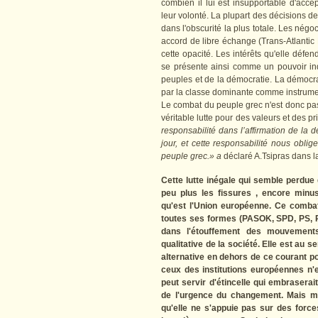
combien il lui est insupportable d'acc
leur volonté. La plupart des décisions d
dans l'obscurité la plus totale. Les nég
accord de libre échange (Trans-Atlanti
cette opacité. Les intérêts qu'elle défe
se présente ainsi comme un pouvoir in
peuples et de la démocratie. La démocrat
par la classe dominante comme instrument
Le combat du peuple grec n'est donc pas
véritable lutte pour des valeurs et des 
responsabilité dans l’affirmation de la 
jour, et cette responsabilité nous obli
peuple grec.» a
déclaré A.Tsipras dans la
Cette lutte inégale qui semble perdue 
peu plus les fissures , encore minu
qu'est l'Union européenne. Ce comba
toutes ses formes (PASOK, SPD, PS, PSO
dans l'étouffement des mouvements
qualitative de la société. Elle est au s
alternative en dehors de ce courant pol
ceux des institutions européennes n
peut servir d'étincelle qui embraserai
de l'urgence du changement. Mais mê
qu'elle ne s'appuie pas sur des for