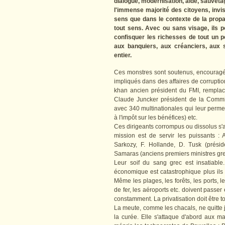
dialogue, modernisation, aide, sauvet
l'immense majorité des citoyens, invi
sens que dans le contexte de la propa
tout sens. Avec ou sans visage, ils p
confisquer les richesses de tout un
aux banquiers, aux créanciers, aux 
entier.
Ces monstres sont soutenus, encourag
impliqués dans des affaires de corrupt
khan ancien président du FMI, remplacé
Claude Juncker président de la Commi
avec 340 multinationales qui leur perme
à l'impôt sur les bénéfices) etc.
Ces dirigeants corrompus ou dissolus s'
mission est de servir les puissants :
Sarkozy, F. Hollande, D. Tusk (prés
Samaras (anciens premiers ministres grec
Leur soif du sang grec est insatiable.
économique est catastrophique plus ils 
Même les plages, les forêts, les ports, le
de fer, les aéroports etc. doivent passe
constamment. La privatisation doit être to
La meute, comme les chacals, ne quitte j
la curée. Elle s'attaque d'abord aux m