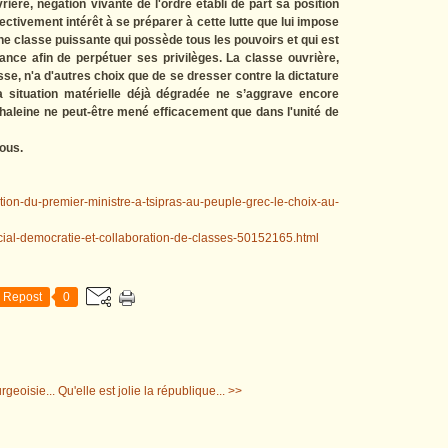
ière, négation vivante de l'ordre établi de part sa position
ctivement intérêt à se préparer à cette lutte que lui impose
 une classe puissante qui possède tous les pouvoirs et qui est
ance afin de perpétuer ses privilèges. La classe ouvrière,
e, n'a d'autres choix que de se dresser contre la dictature
 situation matérielle déjà dégradée ne s’aggrave encore
haleine ne peut-être mené efficacement que dans l'unité de
vous.
cution-du-premier-ministre-a-tsipras-au-peuple-grec-le-choix-au-
social-democratie-et-collaboration-de-classes-50152165.html
Repost
0
rgeoisie...
Qu'elle est jolie la république... >>