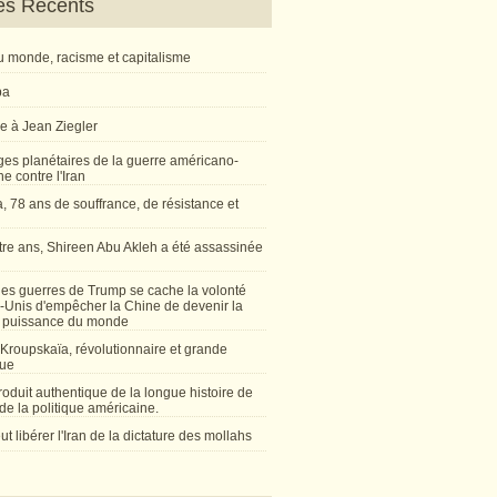
les Récents
 monde, racisme et capitalisme
ba
 à Jean Ziegler
ges planétaires de la guerre américano-
ne contre l'Iran
 78 ans de souffrance, de résistance et
atre ans, Shireen Abu Akleh a été assassinée
l
les guerres de Trump se cache la volonté
s-Unis d'empêcher la Chine de devenir la
 puissance du monde
Kroupskaïa, révolutionnaire et grande
ue
oduit authentique de la longue histoire de
de la politique américaine.
t libérer l'Iran de la dictature des mollahs