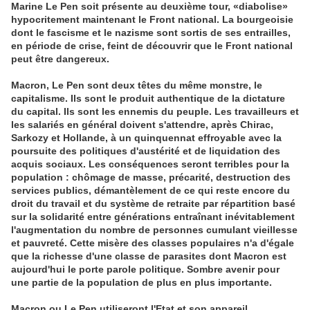
Marine Le Pen soit présente au deuxième tour, «diabolise»
hypocritement maintenant le Front national. La bourgeoisie
dont le fascisme et le nazisme sont sortis de ses entrailles,
en période de crise, feint de découvrir que le Front national
peut être dangereux.
Macron, Le Pen sont deux têtes du même monstre, le
capitalisme. Ils sont le produit authentique de la dictature
du capital. Ils sont les ennemis du peuple. Les travailleurs et
les salariés en général doivent s'attendre, après Chirac,
Sarkozy et Hollande, à un quinquennat effroyable avec la
poursuite des politiques d'austérité et de liquidation des
acquis sociaux. Les conséquences seront terribles pour la
population : chômage de masse, précarité, destruction des
services publics, démantèlement de ce qui reste encore du
droit du travail et du système de retraite par répartition basé
sur la solidarité entre générations entraînant inévitablement
l'augmentation du nombre de personnes cumulant vieillesse
et pauvreté. Cette misère des classes populaires n'a d'égale
que la richesse d'une classe de parasites dont Macron est
aujourd'hui le porte parole politique. Sombre avenir pour
une partie de la population de plus en plus importante.
Macron ou Le Pen utiliseront l'Etat et son appareil