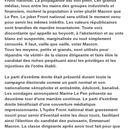
Front national. La propagande bat son plein. Les grands
médias, tous entre les mains des groupes industriels et
financiers, incitent la population à voter plutôt Macron que
Le Pen. Le joker Front national sera utilisé le moment venu
pour servir les mêmes intérêts. Les valeurs républicaines
sont brandies de manière incantatoire. Toute voix
discordante qui appelle au boycott, à l'abstention et au vote
blanc est suspectée, marginalisée ou tout simplement
censurée. Il faut, vaille que vaille, voter Macron.
Tous les moyens, petits et grands, sont utilisés pour
répandre «la vérité» de la classe dirigeante et faire élire le
candidat des riches perpétuant ainsi les privilèges et les
injustices de l'ordre établi.
Le parti d'extrême droite était présenté durant toute la
campagne électorale comme un parti normal et son
nationalisme xénophobe et antisémite, édulcoré, banalisé.
Les sondages annonçaient Marine Le Pen présente au
deuxième tour d'une manière continue. Le parti d'extrême
droite bénéficiait d'une couverture médiatique
impressionnante. L'hydre Front national était grassement
nourri pour servir d'éventail entre les deux tours, facilitant
ainsi l'élection du candidat des puissants, Emmanuel
Macron. La classe dirigeante après avoir tout fait pour que